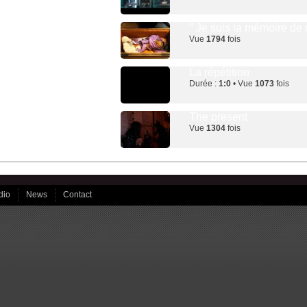
" Je suis la mémoire de
Vue
1794
fois
La répétition
Durée :
1:0
• Vue
1073
fois
The present
Vue
1304
fois
dio
News
Contact