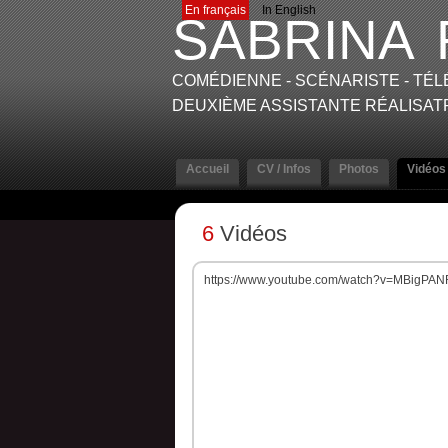
En français
In English
SABRINA
COMÉDIENNE - SCÉNARISTE - TÉLÉ
DEUXIÈME ASSISTANTE RÉALISATR
Accueil
CV / Infos
Photos
Vidéos
6
Vidéos
https://www.youtube.com/watch?v=MBigPA