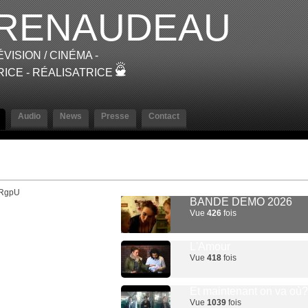
RENAUDEAU
VISION / CINÉMA -
ICE - RÉALISATRICE
Audio
News
Presse
Contact
NRgpU
BANDE DEMO 2026
Vue
426
fois
L'Amour
Vue
418
fois
Et maintenant on va où?
Vue
1039
fois