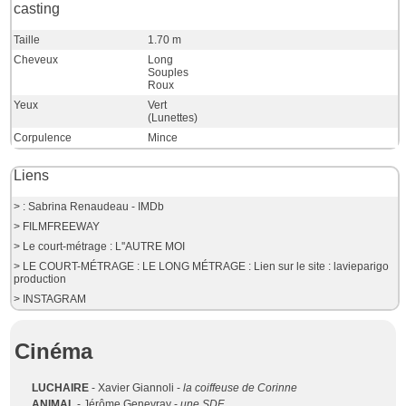
casting
Taille
1.70 m
Cheveux
Long
Souples
Roux
Yeux
Vert
(Lunettes)
Corpulence
Mince
Liens
> : Sabrina Renaudeau - IMDb
> FILMFREEWAY
> Le court-métrage : L''AUTRE MOI
> LE COURT-MÉTRAGE : LE LONG MÉTRAGE : Lien sur le site : lavieparigo
production
> INSTAGRAM
Cinéma
LUCHAIRE
- Xavier Giannoli -
la coiffeuse de Corinne
ANIMAL
- Jérôme Genevray -
une SDF