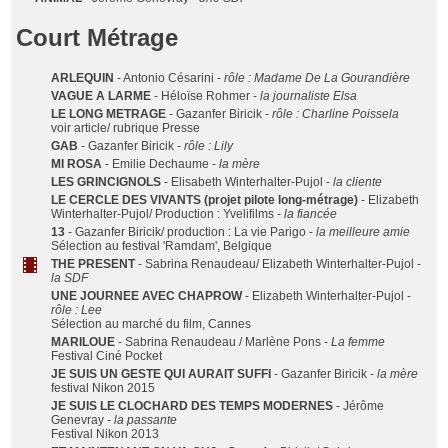
Court Métrage
ARLEQUIN
- Antonio Césarini -
rôle : Madame De La Gourandière
VAGUE A LARME
- Héloïse Rohmer -
la journaliste Elsa
LE LONG METRAGE
- Gazanfer Biricik -
rôle : Charline Poissela
voir article/ rubrique Presse
GAB
- Gazanfer Biricik -
rôle : Lily
MI ROSA
- Emilie Dechaume -
la mère
LES GRINCIGNOLS
- Elisabeth Winterhalter-Pujol -
la cliente
LE CERCLE DES VIVANTS (projet pilote long-métrage)
- Elizabeth
Winterhalter-Pujol/ Production : Yvelifilms -
la fiancée
13
- Gazanfer Biricik/ production : La vie Parigo -
la meilleure amie
Sélection au festival 'Ramdam', Belgique
THE PRESENT
- Sabrina Renaudeau/ Elizabeth Winterhalter-Pujol -
la SDF
UNE JOURNEE AVEC CHAPROW
- Elizabeth Winterhalter-Pujol -
rôle : Lee
Sélection au marché du film, Cannes
MARILOUE
- Sabrina Renaudeau / Marlène Pons -
La femme
Festival Ciné Pocket
JE SUIS UN GESTE QUI AURAIT SUFFI
- Gazanfer Biricik -
la mère
festival Nikon 2015
JE SUIS LE CLOCHARD DES TEMPS MODERNES
- Jérôme
Genevray -
la passante
Festival Nikon 2013